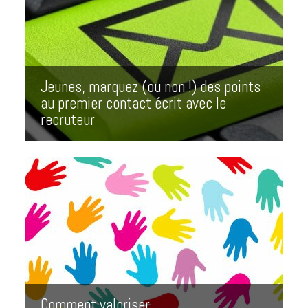
Jeunes, marquez (ou non !) des points
au premier contact écrit avec le
recruteur
Comment valoriser