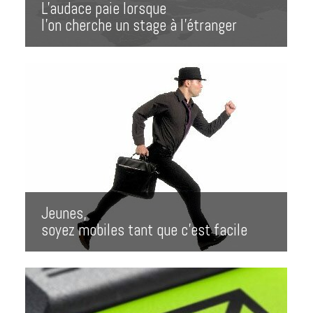
L'audace paie lorsque
l'on cherche un stage à l'étranger
Jeunes,
soyez mobiles tant que c'est facile