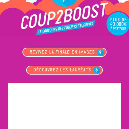
REVIVEZ LA FINALE EN IMAGES
DÉCOUVREZ LES LAURÉATS